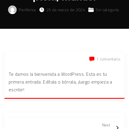
Periferica
25 de marzo de 2024
Sin categoría
en
1 comentario
¡Hola
mun
Te damos la bienvenida a WordPress. Esta es tu
primera entrada. Edítala o bórrala, ¡luego empieza a
escribir!
Next