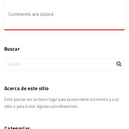
Comments are closed.
Buscar
S
e
a
r
c
Acerca
de
este
sitio
h
Este puede ser un buen lugar para presentarte a ti mismo y a tu
f
o
sitio o para incluir algunas acreditaciones.
r
:
Categorías