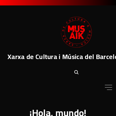
S
k
i
p
t
o
c
o
Xarxa de Cultura i Música del Barce
n
t
e
n
t
¡Hola, mundo!